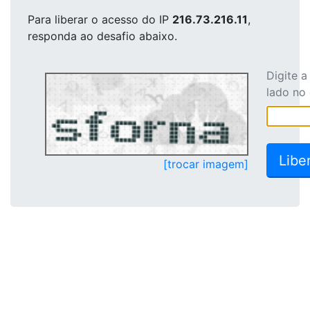
Para liberar o acesso
do IP
216.73.216.11
,
responda ao desafio abaixo.
Digite 
lado no
[trocar imagem]