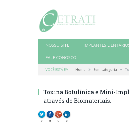
NOSSO SITE
IMPLANTES DENTÁRIO
FALE CONOSCO
»
»
VOCÊ ESTÁ EM:
Home
Sem categoria
To
Toxina Botulínica e Mini-Impl
através de Biomateriais.
0
0
0
0