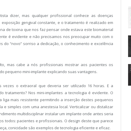
ntista dizer, mas qualquer profissional conhece as doenças
 exposição gengival constante, e o tratamento é realizado em
a de toxina que nos faz pensar onde estava este biomaterial
ente é evidente e não precisamos nos preocupar muito com o
vés do “novo” sorriso a dedicação, o conhecimento e excelência
lto, mas cabe a nós profissionais mostrar aos pacientes os
u do pequeno mini-implante explicando suas vantagens.
as vezes o extraoral que deveria ser utilizado 16 horas. E a
o tratamento? Nos mini-implantes a tecnologia é evidente. O
ma liga mais resistente permitindo a inserção destes pequenos
 e simples com uma anestesia local. Verticalizar ou distalizar
ndimento multidisciplinar instalar um implante onde antes seria
s todos: pacientes e profissionais. O design deste que parece
ça, conicidade são exemplos de tecnologia eficiente e eficaz.