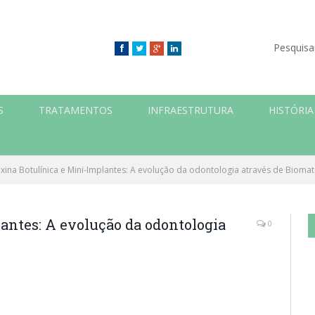
Pesquisa
Facebook
Twitter
Google+
LinkedIn
S
TRATAMENTOS
INFRAESTRUTURA
HISTÓRIA
xina Botulínica e Mini-Implantes: A evolução da odontologia através de Biomate
antes: A evolução da odontologia
0