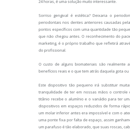
24 horas, é uma solução muito interessante.
Sorriso gengival é estética? Deixaria o periodo
periodontais nos dentes anteriores causadas pela
pontos específicos com uma quantidade tão pequen
que não chegou antes. O reconhecimento do paci
marketing, é o próprio trabalho que refletirá atra
do profissional.
O custo de alguns biomateriais são realmente a
benefícios reais e o que tem atrás daquela gota o
Este dispositivo tão pequeno irá substituir muit
tranquilidade de ter em nossas mãos o controle d
titânio recebe o alumínio e o vanádio para ter u
dispositivos em espaços reduzidos de forma rápida
um molar inferior antes era impossível e com o ate
uma ponte fixa por falta de espaço, assim ganhamo
um parafuso é tão elaborado, que suas roscas, cabe